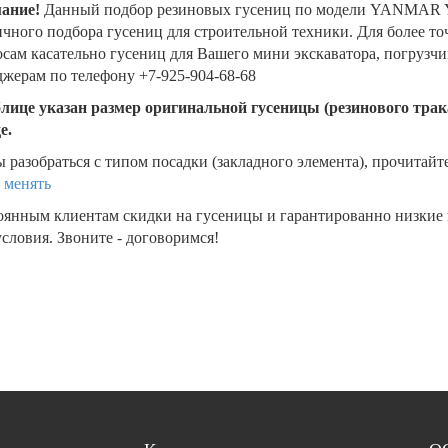
ание!
Данный подбор резиновых гусениц по модели YANMAR Y
чного подбора гусениц для строительной техники. Для более т
сам касательно гусениц для Вашего мини экскаватора, погрузч
жерам по телефону +7-925-904-68-68
блице указан размер оригинальной гусеницы (резинового трака
де.
 разобраться с типом посадки (закладного элемента), прочитайт
 менять
оянным клиентам скидки на гусеницы и гарантированно низкие
словия. Звоните - договоримся!