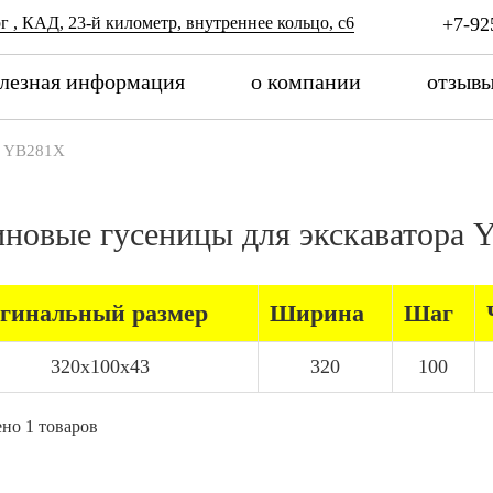
г , КАД, 23-й километр, внутреннее кольцо, с6
+7-92
лезная информация
о компании
отзыв
YB281X
иновые гусеницы для экскавато
гинальный размер
Ширина
Шаг
320x100x43
320
100
но 1 товаров