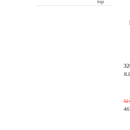
32
JL
52 
46