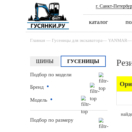
г. Санкт-Петербур
каталог
по
Главная
—
Гусеницы для экскаватора
—
YANMAR
—
Рез
ШИНЫ
ГУСЕНИЦЫ
Подбор по модели
Ори
•
Бренд
•
Модель
найде
Подбор по размеру