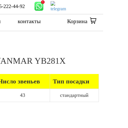
5-222-44-92
ы
контакты
Корзина
ра YANMAR YB281X
Число звеньев
Тип посадки
43
стандартный