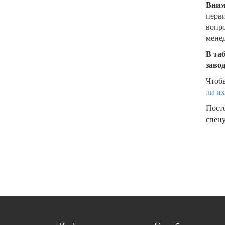
Вним
перви
вопро
менед
В та
заво
Чтобы
ли их
Пост
спецу