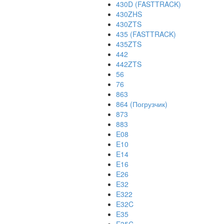
430D (FASTTRACK)
430ZHS
430ZTS
435 (FASTTRACK)
435ZTS
442
442ZTS
56
76
863
864 (Погрузчик)
873
883
E08
E10
E14
E16
E26
E32
E322
E32C
E35