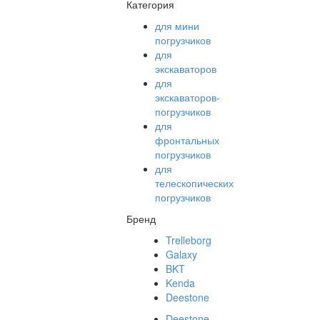
Категория
для мини
погрузчиков
для
экскаваторов
для
экскаваторов-
погрузчиков
для
фронтальных
погрузчиков
для
телескопических
погрузчиков
Бренд
Trelleborg
Galaxy
BKT
Kenda
Deestone
Deestone