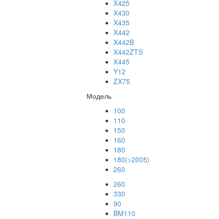
X425
X430
X435
X442
X442B
X442ZTS
X445
Y12
ZX75
Модель
100
110
150
160
180
180(>2005)
260
260
330
90
BM110