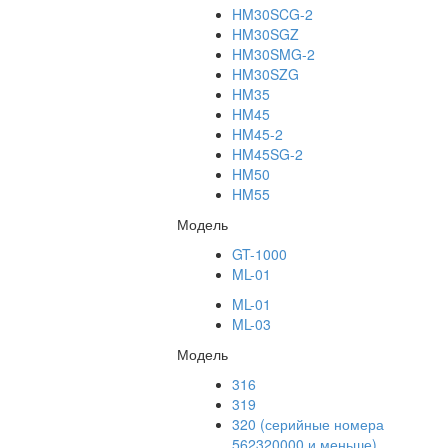
HM30SCG-2
HM30SGZ
HM30SMG-2
HM30SZG
HM35
HM45
HM45-2
HM45SG-2
HM50
HM55
Модель
GT-1000
ML-01
ML-01
ML-03
Модель
316
319
320 (серийные номера
562320000 и меньше)