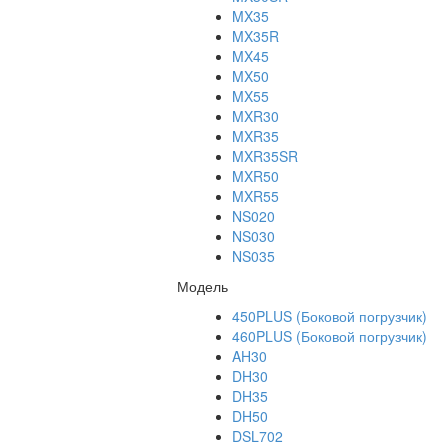
MX35
MX35R
MX45
MX50
MX55
MXR30
MXR35
MXR35SR
MXR50
MXR55
NS020
NS030
NS035
Модель
450PLUS (Боковой погрузчик)
460PLUS (Боковой погрузчик)
AH30
DH30
DH35
DH50
DSL702