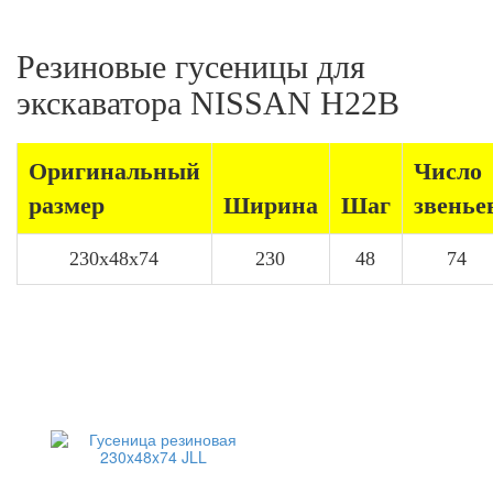
Резиновые гусеницы для
экскаватора NISSAN H22B
Оригинальный
Число
размер
Ширина
Шаг
звенье
230x48x74
230
48
74