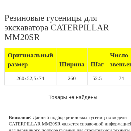
Резиновые гусеницы для
экскаватора CATERPILLAR
MM20SR
Оригинальный
Число
размер
Ширина
Шаг
звенье
260x52,5x74
260
52.5
74
Товары не найдены
Внимание!
Данный подбор резиновых гусениц по модели
CATERPILLAR MM20SR является справочной информацие
для первичного подбора гусениц для строительной техники.