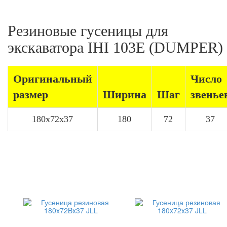
Резиновые гусеницы для
экскаватора IHI 103E (DUMPER)
Оригинальный
Число
размер
Ширина
Шаг
звенье
180x72x37
180
72
37