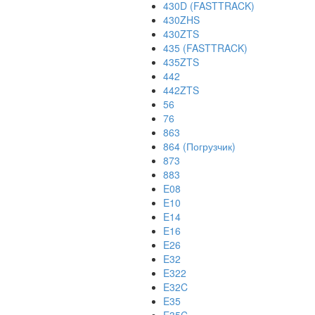
430D (FASTTRACK)
430ZHS
430ZTS
435 (FASTTRACK)
435ZTS
442
442ZTS
56
76
863
864 (Погрузчик)
873
883
E08
E10
E14
E16
E26
E32
E322
E32C
E35