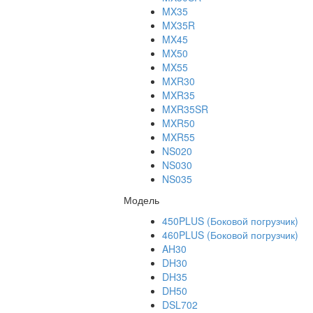
MX35
MX35R
MX45
MX50
MX55
MXR30
MXR35
MXR35SR
MXR50
MXR55
NS020
NS030
NS035
Модель
450PLUS (Боковой погрузчик)
460PLUS (Боковой погрузчик)
AH30
DH30
DH35
DH50
DSL702