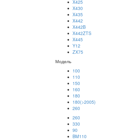
X425
X430
X435
X442
X442B
X442ZTS
X445
Y12
ZX75
Модель
100
110
150
160
180
180(>2005)
260
260
330
90
BM110