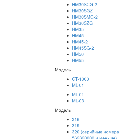
HM30SCG-2
HM30SGZ
HM30SMG-2
HM30SZG
HM35
HM45
HM45-2
HM45SG-2
HM50
HM55
Модель
GT-1000
ML-01
ML-01
ML-03
Модель
316
319
320 (серийные номера
562320000 и меньше)