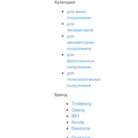
Категория
для мини
погрузчиков
для
экскаваторов
для
экскаваторов-
погрузчиков
для
фронтальных
погрузчиков
для
телескопических
погрузчиков
Бренд
Trelleborg
Galaxy
BKT
Kenda
Deestone
Deestone