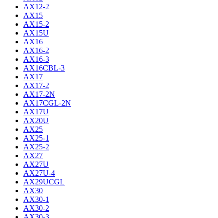
AX12-2
AX15
AX15-2
AX15U
AX16
AX16-2
AX16-3
AX16CBL-3
AX17
AX17-2
AX17-2N
AX17CGL-2N
AX17U
AX20U
AX25
AX25-1
AX25-2
AX27
AX27U
AX27U-4
AX29UCGL
AX30
AX30-1
AX30-2
AX30-3