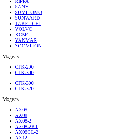
RIPPA
SANY
SUMITOMO
SUNWARD
TAKEUCHI
VOLVO
XCMG
YANMAR
ZOOMLION
Модель
СГК-200
СГК-300
СГК-300
СГК-320
Модель
AX05
AX08
AX08-2
AX08-2KT
AX08GL-2
AX12