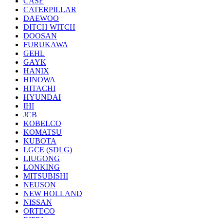
CASE
CATERPILLAR
DAEWOO
DITCH WITCH
DOOSAN
FURUKAWA
GEHL
GAYK
HANIX
HINOWA
HITACHI
HYUNDAI
IHI
JCB
KOBELCO
KOMATSU
KUBOTA
LGCE (SDLG)
LIUGONG
LONKING
MITSUBISHI
NEUSON
NEW HOLLAND
NISSAN
ORTECO