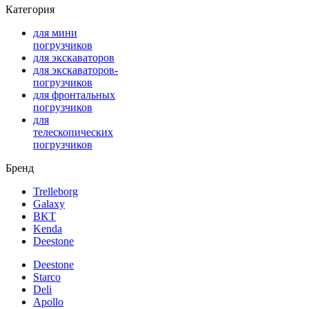
Категория
для мини
погрузчиков
для экскаваторов
для экскаваторов-
погрузчиков
для фронтальных
погрузчиков
для
телескопических
погрузчиков
Бренд
Trelleborg
Galaxy
BKT
Kenda
Deestone
Deestone
Starco
Deli
Apollo