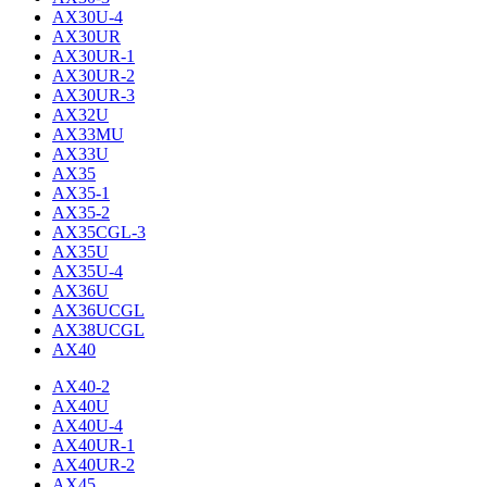
AX30U-4
AX30UR
AX30UR-1
AX30UR-2
AX30UR-3
AX32U
AX33MU
AX33U
AX35
AX35-1
AX35-2
AX35CGL-3
AX35U
AX35U-4
AX36U
AX36UCGL
AX38UCGL
AX40
AX40-2
AX40U
AX40U-4
AX40UR-1
AX40UR-2
AX45