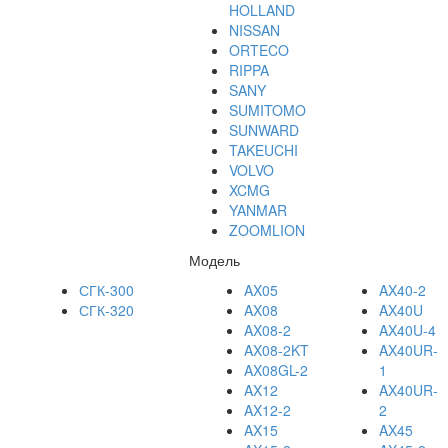
HOLLAND
NISSAN
ORTECO
RIPPA
SANY
SUMITOMO
SUNWARD
TAKEUCHI
VOLVO
XCMG
YANMAR
ZOOMLION
Модель
СГК-300
AX05
AX40-2
СГК-320
AX08
AX40U
AX08-2
AX40U-4
AX08-2KT
AX40UR-
AX08GL-2
1
AX12
AX40UR-
AX12-2
2
AX15
AX45