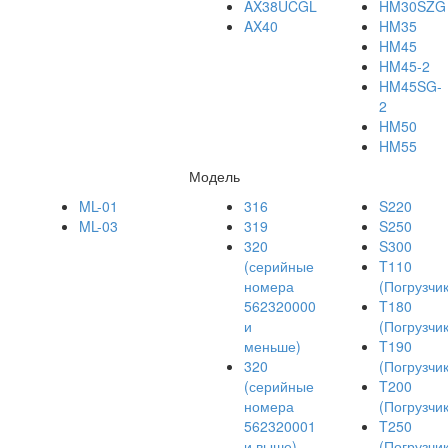
AX38UCGL
HM30SZG
AX40
HM35
HM45
HM45-2
HM45SG-
2
HM50
HM55
Модель
ML-01
316
S220
ML-03
319
S250
320
S300
(серийные
T110
номера
(Погрузчик
562320000
T180
и
(Погрузчик
меньше)
T190
320
(Погрузчик
(серийные
T200
номера
(Погрузчик
562320001
T250
и выше)
(Погрузчик