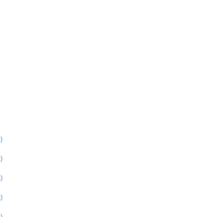
)
)
)
)
)