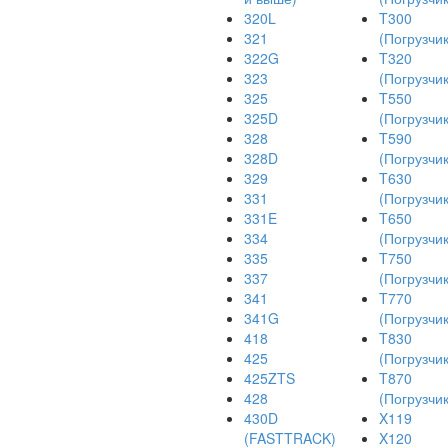
320L
T300
321
(Погрузчик
322G
T320
323
(Погрузчик
325
T550
325D
(Погрузчик
328
T590
328D
(Погрузчик
329
T630
331
(Погрузчик
331E
T650
334
(Погрузчик
335
T750
337
(Погрузчик
341
T770
341G
(Погрузчик
418
T830
425
(Погрузчик
425ZTS
T870
428
(Погрузчик
430D
X119
(FASTTRACK)
X120