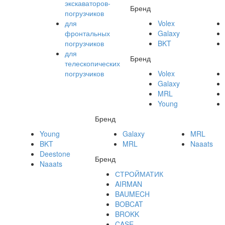
экскаваторов-
Бренд
погрузчиков
для
Volex
фронтальных
Galaxy
погрузчиков
BKT
для
Бренд
телескопических
погрузчиков
Volex
Galaxy
MRL
Young
Бренд
Young
Galaxy
MRL
BKT
MRL
Naaats
Deestone
Бренд
Naaats
СТРОЙМАТИК
AIRMAN
BAUMECH
BOBCAT
BROKK
CASE