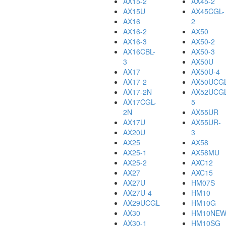
AX15-2
AX45-2
AX15U
AX45CGL-
AX16
2
AX16-2
AX50
AX16-3
AX50-2
AX16CBL-
AX50-3
3
AX50U
AX17
AX50U-4
AX17-2
AX50UCG
AX17-2N
AX52UCGL
AX17CGL-
5
2N
AX55UR
AX17U
AX55UR-
AX20U
3
AX25
AX58
AX25-1
AX58MU
AX25-2
AXC12
AX27
AXC15
AX27U
HM07S
AX27U-4
HM10
AX29UCGL
HM10G
AX30
HM10NE
AX30-1
HM10SG