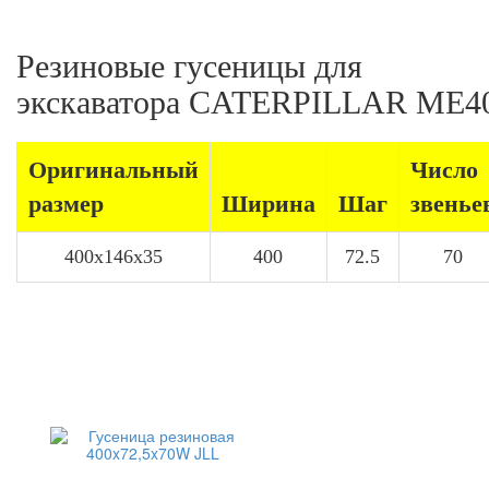
Резиновые гусеницы для
экскаватора CATERPILLAR ME4
Оригинальный
Число
размер
Ширина
Шаг
звенье
400x146x35
400
72.5
70