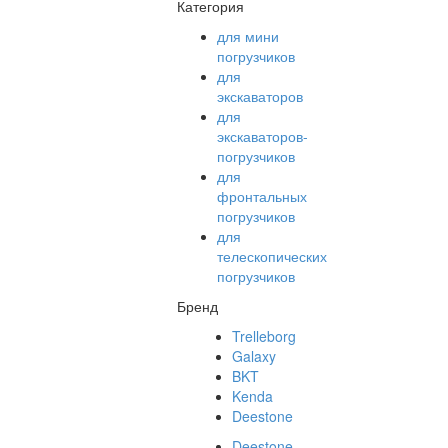
Категория
для мини
погрузчиков
для
экскаваторов
для
экскаваторов-
погрузчиков
для
фронтальных
погрузчиков
для
телескопических
погрузчиков
Бренд
Trelleborg
Galaxy
BKT
Kenda
Deestone
Deestone