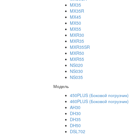
MX35
MX35R
MX45
MX50
MX55
MXR30
MXR35
MXR35SR
MXR50
MXR55
NS020
NS030
NS035
Модель
450PLUS (Боковой погрузчик)
460PLUS (Боковой погрузчик)
AH30
DH30
DH35
DH50
DSL702