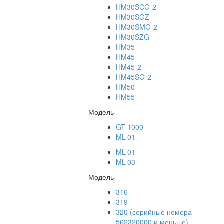
HM30SCG-2
HM30SGZ
HM30SMG-2
HM30SZG
HM35
HM45
HM45-2
HM45SG-2
HM50
HM55
Модель
GT-1000
ML-01
ML-01
ML-03
Модель
316
319
320 (серийные номера
562320000 и меньше)