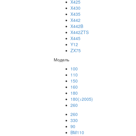
X425
X430
X435
X442
X442B
X442ZTS
X445
Y12
ZX75
Модель
100
110
150
160
180
180(>2005)
260
260
330
90
BM110