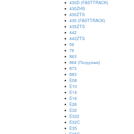
430D (FASTTRACK)
430ZHS
430ZTS
435 (FASTTRACK)
435ZTS
442
442ZTS
56
76
863
864 (Погрузчик)
873
883
E08
E10
E14
E16
E26
E32
E322
E32C
E35