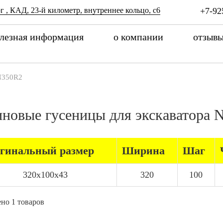
г , КАД, 23-й километр, внутреннее кольцо, с6
+7-92
лезная информация
о компании
отзыв
N350R2
иновые гусеницы для экскаватора
гинальный размер
Ширина
Шаг
320x100x43
320
100
но 1 товаров