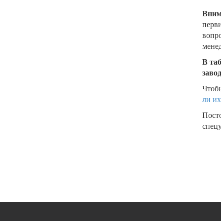
Вним
перви
вопро
менед
В та
заво
Чтобы
ли их
Пост
спецу