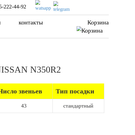
5-222-44-92
ы
контакты
Корзина
 NISSAN N350R2
Число звеньев
Тип посадки
43
стандартный