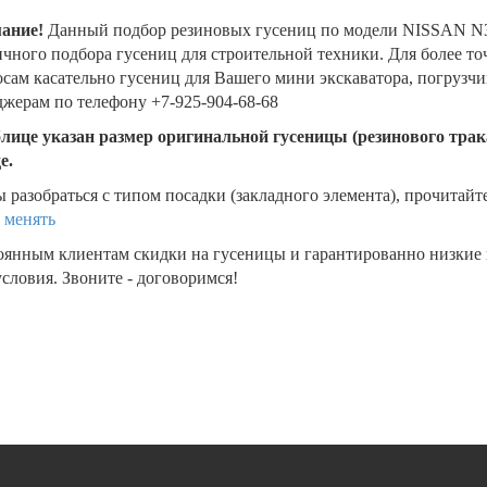
ание!
Данный подбор резиновых гусениц по модели NISSAN N3
чного подбора гусениц для строительной техники. Для более т
сам касательно гусениц для Вашего мини экскаватора, погрузч
жерам по телефону +7-925-904-68-68
блице указан размер оригинальной гусеницы (резинового трака
де.
 разобраться с типом посадки (закладного элемента), прочитайт
 менять
оянным клиентам скидки на гусеницы и гарантированно низкие
словия. Звоните - договоримся!