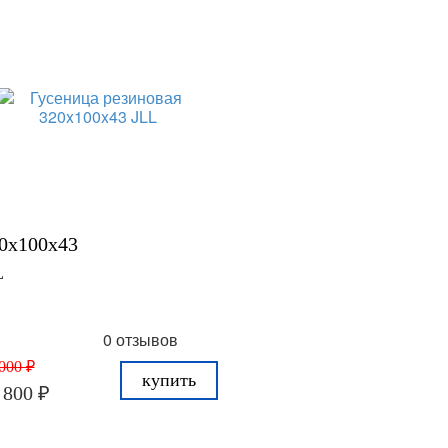
0x100x43
L
0 отзывов
000 ₽
купить
 800 ₽