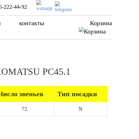
5-222-44-92
ы
контакты
Корзина
а KOMATSU PC45.1
Число звеньев
Тип посадки
72
N