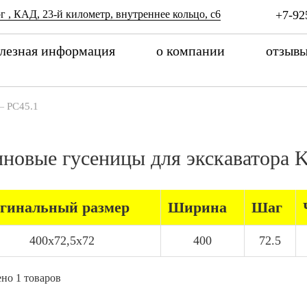
г , КАД, 23-й километр, внутреннее кольцо, с6
+7-92
лезная информация
о компании
отзыв
—
PC45.1
иновые гусеницы для экскаватор
гинальный размер
Ширина
Шаг
400x72,5x72
400
72.5
но 1 товаров