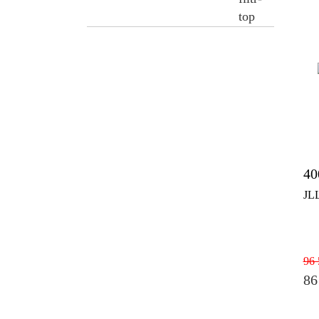
40
JL
96 
86