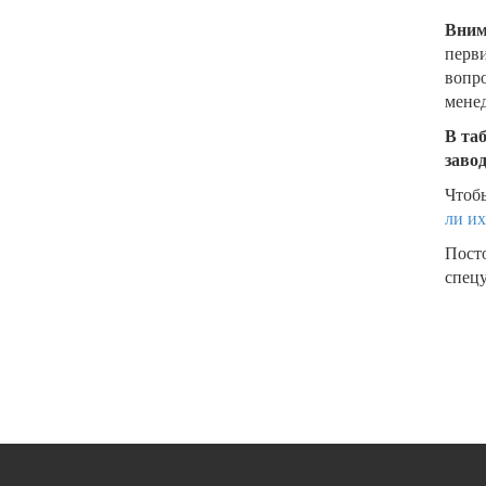
Вним
перви
вопро
менед
В та
заво
Чтобы
ли их
Пост
спецу