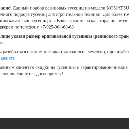
ание!
Данный подбор резиновых гусениц по модели KOMATSU 
чного подбора гусениц для строительной техники. Для более т
сам касательно гусениц для Вашего мини экскаватора, погрузч
жерам по телефону +7-925-904-68-68
блице указан размер оригинальной гусеницы (резинового трака
де.
 разобраться с типом посадки (закладного элемента), прочитайт
 менять
оянным клиентам скидки на гусеницы и гарантированно низкие
словия. Звоните - договоримся!