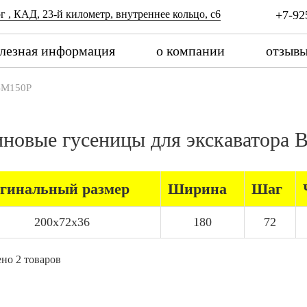
г , КАД, 23-й километр, внутреннее кольцо, с6
+7-92
лезная информация
о компании
отзыв
BM150P
иновые гусеницы для экскаватор
гинальный размер
Ширина
Шаг
200x72x36
180
72
но 2 товаров