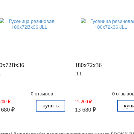
0x72Bx36
180x72x36
L
JLL
0 отзывов
0 отзыво
200 ₽
15 200 ₽
купить
куп
 680 ₽
13 680 ₽