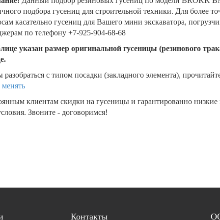
ание!
Данный подбор резиновых гусениц по модели BROKK BM
чного подбора гусениц для строительной техники. Для более т
сам касательно гусениц для Вашего мини экскаватора, погрузч
жерам по телефону +7-925-904-68-68
блице указан размер оригинальной гусеницы (резинового трака
де.
 разобраться с типом посадки (закладного элемента), прочитайт
 менять
оянным клиентам скидки на гусеницы и гарантированно низкие
словия. Звоните - договоримся!
и
Контакты
ОО