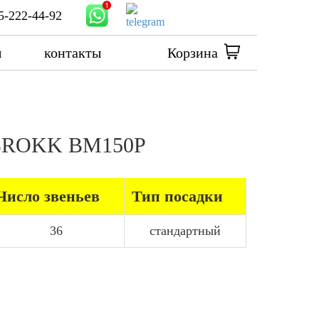
5-222-44-92
ы
контакты
Корзина
а BROKK BM150P
Число звеньев
Тип посадки
36
стандартный