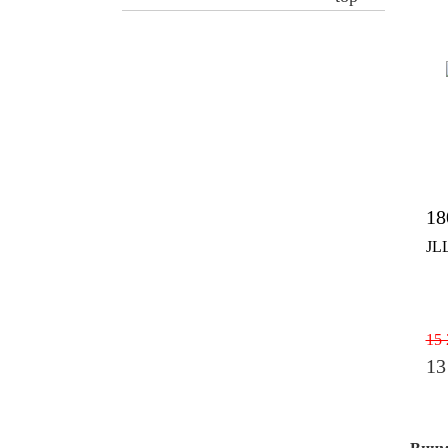
18
JL
15 
13