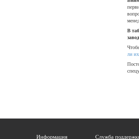
Вним
перви
вопро
менед
В та
заво
Чтобы
ли их
Пост
спецу
Информация
Служба поддержк