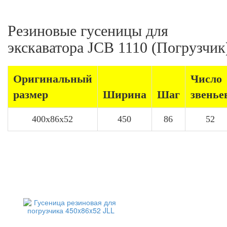
Резиновые гусеницы для
экскаватора JCB 1110 (Погрузчик
Оригинальный
Число
размер
Ширина
Шаг
звенье
400x86x52
450
86
52