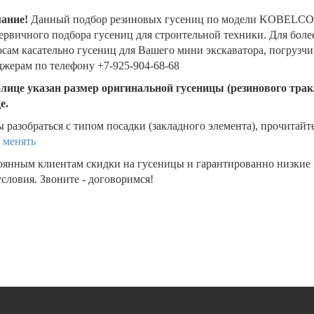
ание!
Данный подбор резиновых гусениц по модели KOBELCO 
ервичного подбора гусениц для строительной техники. Для бол
сам касательно гусениц для Вашего мини экскаватора, погрузч
жерам по телефону +7-925-904-68-68
блице указан размер оригинальной гусеницы (резинового трака
де.
 разобраться с типом посадки (закладного элемента), прочитайт
 менять
оянным клиентам скидки на гусеницы и гарантированно низкие
словия. Звоните - договоримся!