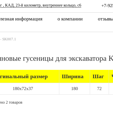
г , КАД, 23-й километр, внутреннее кольцо, с6
+7-92
лезная информация
о компании
отзыв
—
SK007.1
иновые гусеницы для экскаватор
гинальный размер
Ширина
Шаг
180x72x37
180
72
но 2 товаров