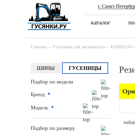
г. Санкт-Петербур
каталог
по
Главная
—
Гусеницы для экскаватора
—
KOBELCO
Рез
ШИНЫ
ГУСЕНИЦЫ
Подбор по модели
Ори
•
Бренд
•
Модель
найде
Подбор по размеру