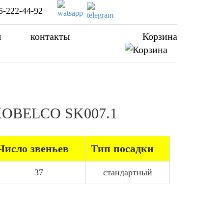
5-222-44-92
ы
контакты
Корзина
а KOBELCO SK007.1
Число звеньев
Тип посадки
37
стандартный