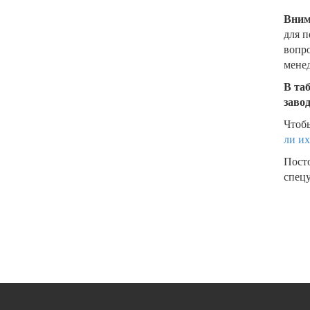
Вним
для п
вопро
менед
В та
заво
Чтобы
ли их
Пост
спецу