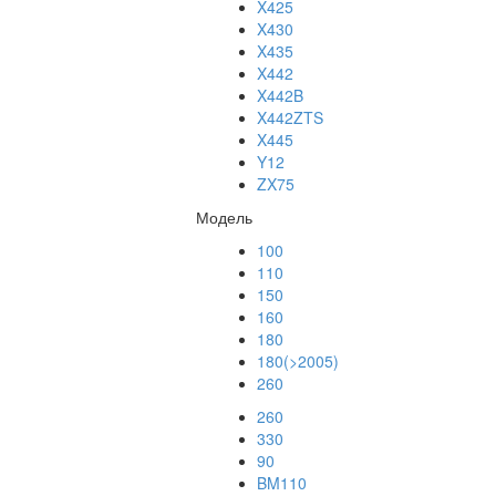
X425
X430
X435
X442
X442B
X442ZTS
X445
Y12
ZX75
Модель
100
110
150
160
180
180(>2005)
260
260
330
90
BM110