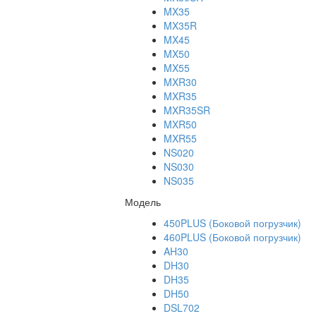
MX35
MX35R
MX45
MX50
MX55
MXR30
MXR35
MXR35SR
MXR50
MXR55
NS020
NS030
NS035
Модель
450PLUS (Боковой погрузчик)
460PLUS (Боковой погрузчик)
AH30
DH30
DH35
DH50
DSL702