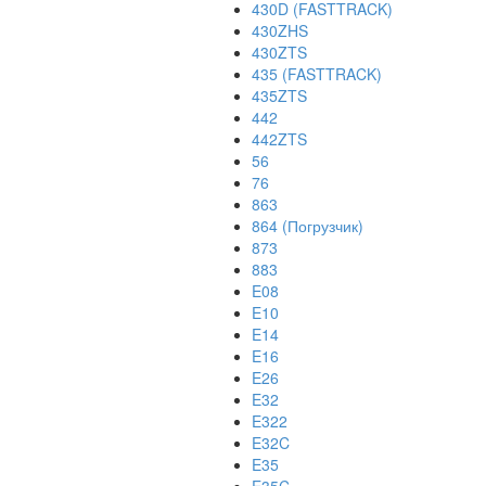
430D (FASTTRACK)
430ZHS
430ZTS
435 (FASTTRACK)
435ZTS
442
442ZTS
56
76
863
864 (Погрузчик)
873
883
E08
E10
E14
E16
E26
E32
E322
E32C
E35