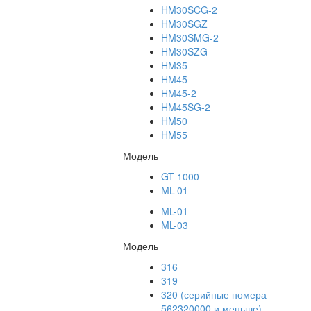
HM30SCG-2
HM30SGZ
HM30SMG-2
HM30SZG
HM35
HM45
HM45-2
HM45SG-2
HM50
HM55
Модель
GT-1000
ML-01
ML-01
ML-03
Модель
316
319
320 (серийные номера
562320000 и меньше)