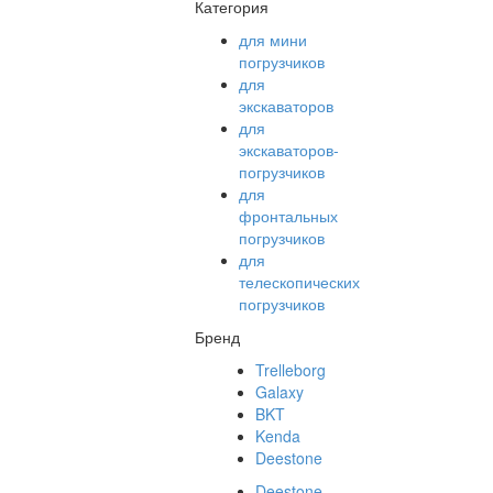
Категория
для мини
погрузчиков
для
экскаваторов
для
экскаваторов-
погрузчиков
для
фронтальных
погрузчиков
для
телескопических
погрузчиков
Бренд
Trelleborg
Galaxy
BKT
Kenda
Deestone
Deestone