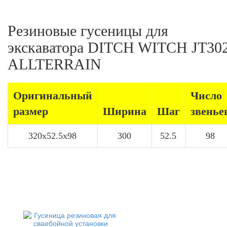
Резиновые гусеницы для
экскаватора DITCH WITCH JT30
ALLTERRAIN
Оригинальный
Число
размер
Ширина
Шаг
звенье
320x52.5x98
300
52.5
98