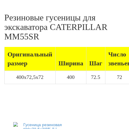
Резиновые гусеницы для
экскаватора CATERPILLAR
MM55SR
Оригинальный
Число
размер
Ширина
Шаг
звенье
400x72,5x72
400
72.5
72