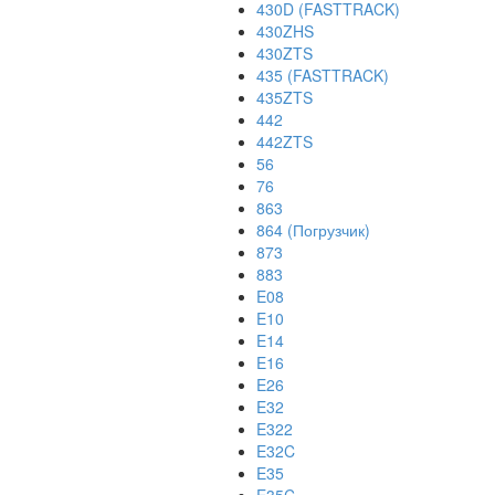
430D (FASTTRACK)
430ZHS
430ZTS
435 (FASTTRACK)
435ZTS
442
442ZTS
56
76
863
864 (Погрузчик)
873
883
E08
E10
E14
E16
E26
E32
E322
E32C
E35