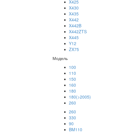
X425
X430
X435
X442
X442B
X442ZTS
X445
Y12
ZX75
Модель
100
110
150
160
180
180(>2005)
260
260
330
90
BM110