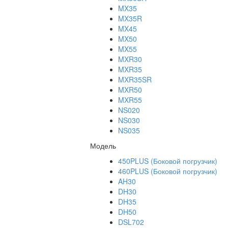
MX35
MX35R
MX45
MX50
MX55
MXR30
MXR35
MXR35SR
MXR50
MXR55
NS020
NS030
NS035
Модель
450PLUS (Боковой погрузчик)
460PLUS (Боковой погрузчик)
AH30
DH30
DH35
DH50
DSL702