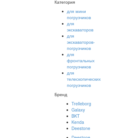
Категория
для мини
погрузчиков
для
экскаваторов
для
экскаваторов-
погрузчиков
для
фронтальных
погрузчиков
для
телескопических
погрузчиков
Бренд
Trelleborg
Galaxy
BKT
Kenda
Deestone
Deestone