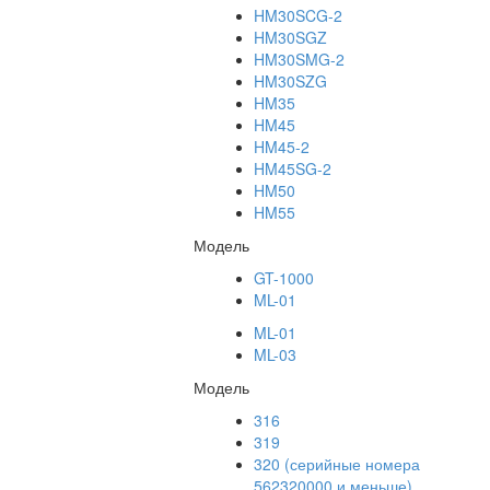
HM30SCG-2
HM30SGZ
HM30SMG-2
HM30SZG
HM35
HM45
HM45-2
HM45SG-2
HM50
HM55
Модель
GT-1000
ML-01
ML-01
ML-03
Модель
316
319
320 (серийные номера
562320000 и меньше)