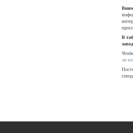
Вним
инфор
интер
проси
В та
заво
Чтобы
ли их
Пост
спецу