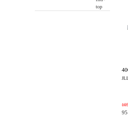
40
JL
105
95