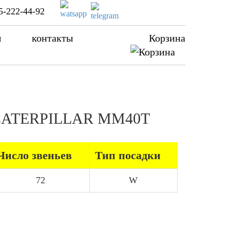
5-222-44-92
ы
контакты
Корзина
ра CATERPILLAR MM40T
Число звеньев
Тип посадки
72
W