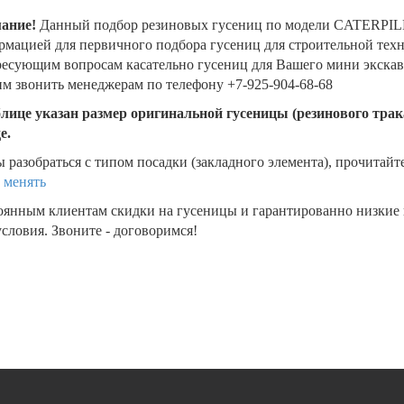
ание!
Данный подбор резиновых гусениц по модели CATERPI
мацией для первичного подбора гусениц для строительной техни
есующим вопросам касательно гусениц для Вашего мини экскава
м звонить менеджерам по телефону +7-925-904-68-68
блице указан размер оригинальной гусеницы (резинового трака
де.
 разобраться с типом посадки (закладного элемента), прочитайт
 менять
оянным клиентам скидки на гусеницы и гарантированно низкие
словия. Звоните - договоримся!