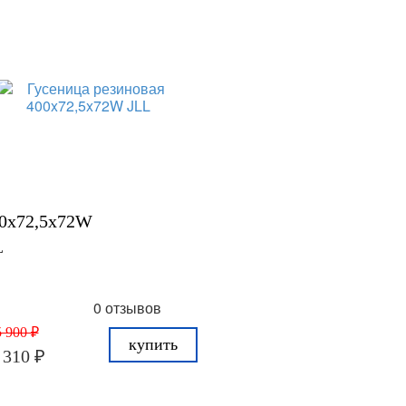
0x72,5x72W
L
0 отзывов
 900 ₽
купить
 310 ₽