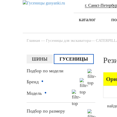
г. Санкт-Петербур
каталог
по
Главная
—
Гусеницы для экскаватора
—
CATERPILL
Рез
ШИНЫ
ГУСЕНИЦЫ
Подбор по модели
Ори
•
Бренд
•
Модель
найде
Подбор по размеру