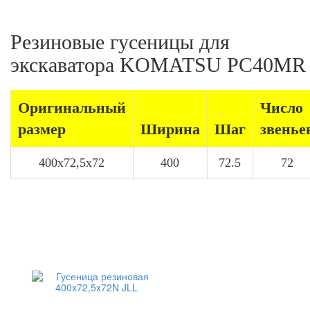
Резиновые гусеницы для
экскаватора KOMATSU PC40MR
Оригинальный
Число
размер
Ширина
Шаг
звенье
400x72,5x72
400
72.5
72