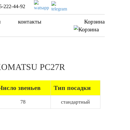
5-222-44-92
ы
контакты
Корзина
а KOMATSU PC27R
Число звеньев
Тип посадки
78
стандартный