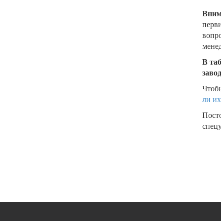
Вним
перви
вопро
менед
В та
заво
Чтобы
ли их
Пост
спецу