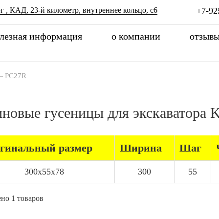
г , КАД, 23-й километр, внутреннее кольцо, с6
+7-92
лезная информация
о компании
отзыв
—
PC27R
иновые гусеницы для экскаватор
гинальный размер
Ширина
Шаг
300x55x78
300
55
но 1 товаров