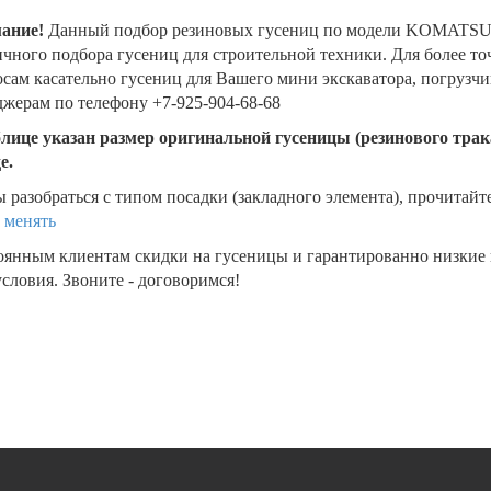
ание!
Данный подбор резиновых гусениц по модели KOMATSU 
чного подбора гусениц для строительной техники. Для более т
сам касательно гусениц для Вашего мини экскаватора, погрузч
жерам по телефону +7-925-904-68-68
блице указан размер оригинальной гусеницы (резинового трака
де.
 разобраться с типом посадки (закладного элемента), прочитайт
 менять
оянным клиентам скидки на гусеницы и гарантированно низкие
словия. Звоните - договоримся!