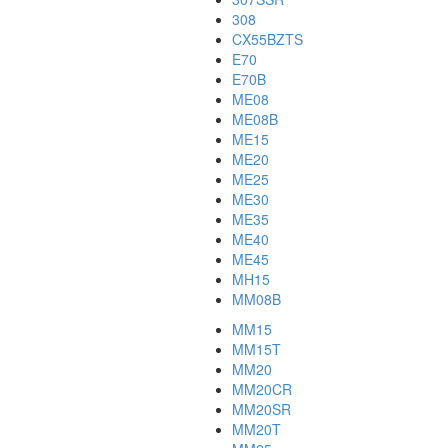
308
CX55BZTS
E70
E70B
ME08
ME08B
ME15
ME20
ME25
ME30
ME35
ME40
ME45
MH15
MM08B
MM15
MM15T
MM20
MM20CR
MM20SR
MM20T