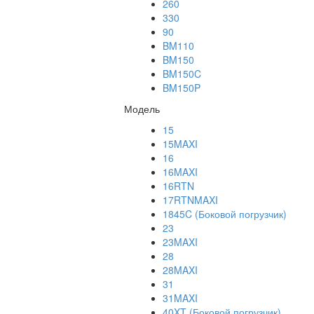
260
330
90
BM110
BM150
BM150C
BM150P
Модель
15
15MAXI
16
16MAXI
16RTN
17RTNMAXI
1845C (Боковой погрузчик)
23
23MAXI
28
28MAXI
31
31MAXI
40XT (Боковой погрузчик)