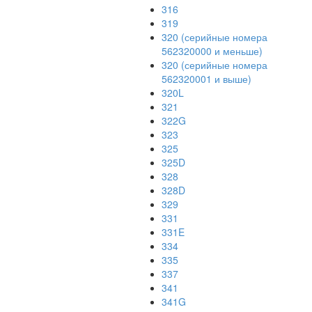
316
319
320 (серийные номера
562320000 и меньше)
320 (серийные номера
562320001 и выше)
320L
321
322G
323
325
325D
328
328D
329
331
331E
334
335
337
341
341G