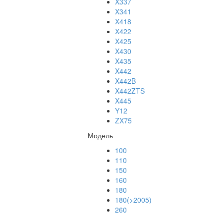
X337
X341
X418
X422
X425
X430
X435
X442
X442B
X442ZTS
X445
Y12
ZX75
Модель
100
110
150
160
180
180(>2005)
260