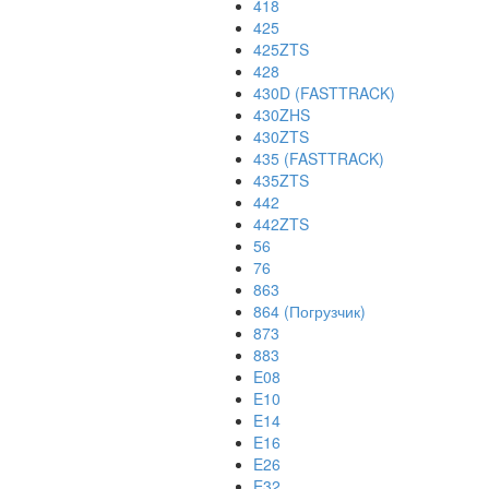
418
425
425ZTS
428
430D (FASTTRACK)
430ZHS
430ZTS
435 (FASTTRACK)
435ZTS
442
442ZTS
56
76
863
864 (Погрузчик)
873
883
E08
E10
E14
E16
E26
E32