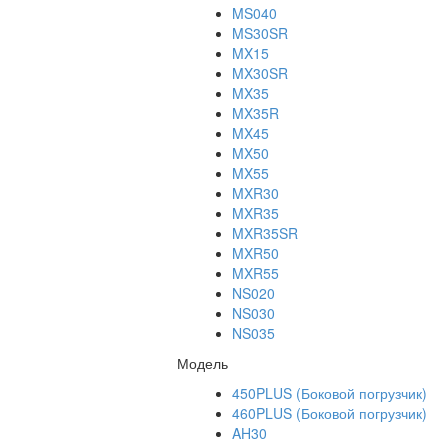
MS040
MS30SR
MX15
MX30SR
MX35
MX35R
MX45
MX50
MX55
MXR30
MXR35
MXR35SR
MXR50
MXR55
NS020
NS030
NS035
Модель
450PLUS (Боковой погрузчик)
460PLUS (Боковой погрузчик)
AH30