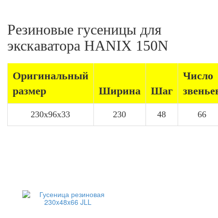
Резиновые гусеницы для
экскаватора HANIX 150N
Оригинальный
Число
размер
Ширина
Шаг
звенье
230x96x33
230
48
66