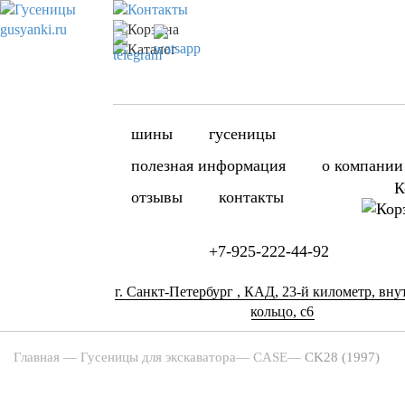
шины
гусеницы
полезная информация
о компании
К
отзывы
контакты
+7-925-222-44-92
г. Санкт-Петербург , КАД, 23-й километр, вну
кольцо, с6
Главная
—
Гусеницы для экскаватора
—
CASE
—
CK28 (1997)