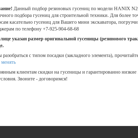
ание!
Данный подбор резиновых гусениц по модели HANIX N26
чного подбора гусениц для строительной техники. Для более т
сам касательно гусениц для Вашего мини экскаватора, погрузч
жерам по телефону +7-925-904-68-68
блице указан размер оригинальной гусеницы (резинового трака
де.
 разобраться с типом посадки (закладного элемента), прочитайт
 менять
оянным клиентам скидки на гусеницы и гарантированно низкие
словия. Звоните - договоримся!