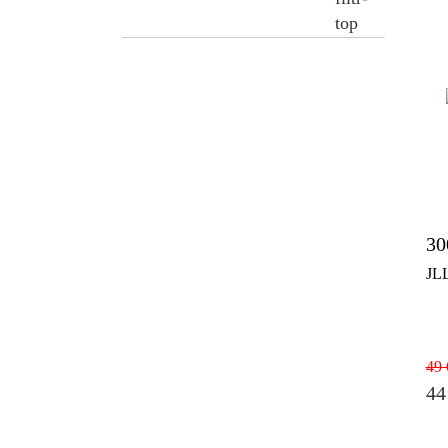
30
JL
49 
44