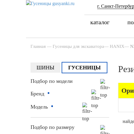
г. Санкт-Петербур
каталог
по
Главная
—
Гусеницы для экскаватора
—
HANIX
—
N
Рез
ШИНЫ
ГУСЕНИЦЫ
Подбор по модели
Ори
•
Бренд
•
Модель
найде
Подбор по размеру