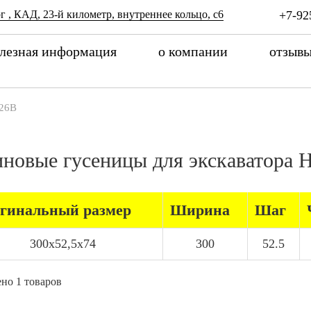
г , КАД, 23-й километр, внутреннее кольцо, с6
+7-92
лезная информация
о компании
отзыв
26B
иновые гусеницы для экскаватора
гинальный размер
Ширина
Шаг
300x52,5x74
300
52.5
но 1 товаров