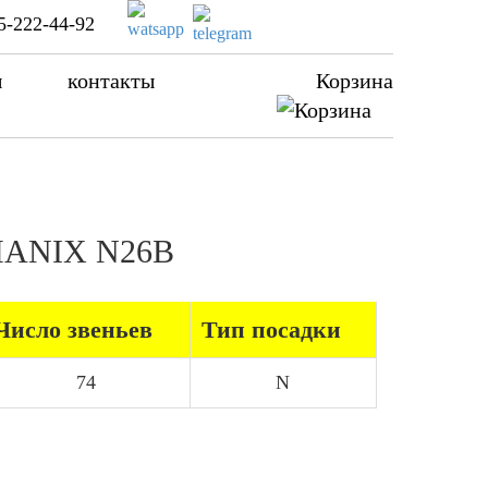
5-222-44-92
ы
контакты
Корзина
 HANIX N26B
Число звеньев
Тип посадки
74
N