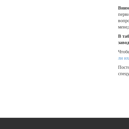
Вним
перви
вопро
менед
В та
заво
Чтобы
ли их
Пост
спецу