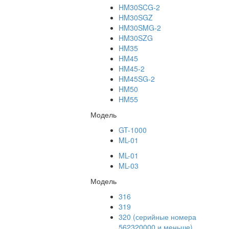
HM30SCG-2
HM30SGZ
HM30SMG-2
HM30SZG
HM35
HM45
HM45-2
HM45SG-2
HM50
HM55
Модель
GT-1000
ML-01
ML-01
ML-03
Модель
316
319
320 (серийные номера
562320000 и меньше)