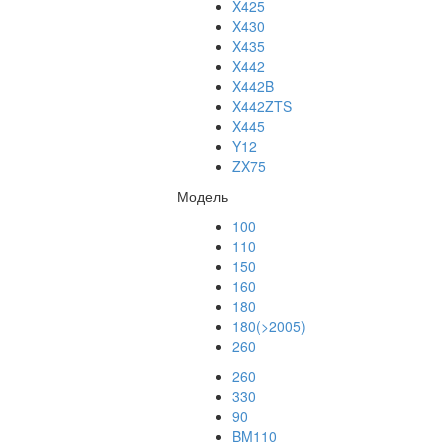
X425
X430
X435
X442
X442B
X442ZTS
X445
Y12
ZX75
Модель
100
110
150
160
180
180(>2005)
260
260
330
90
BM110