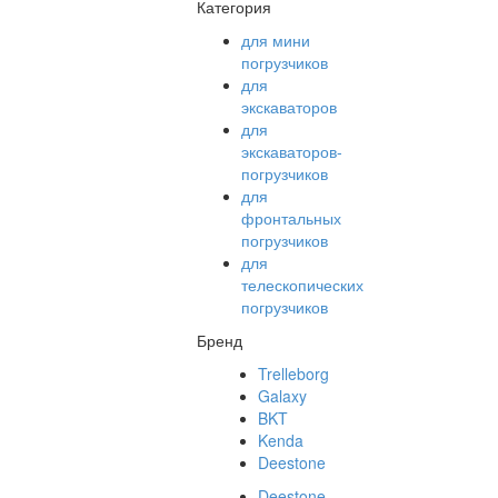
Категория
для мини
погрузчиков
для
экскаваторов
для
экскаваторов-
погрузчиков
для
фронтальных
погрузчиков
для
телескопических
погрузчиков
Бренд
Trelleborg
Galaxy
BKT
Kenda
Deestone
Deestone