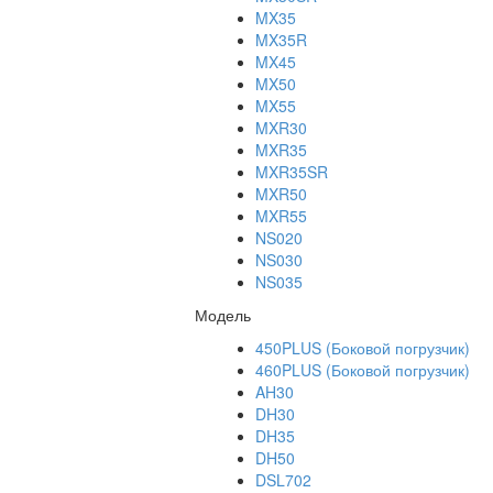
MX35
MX35R
MX45
MX50
MX55
MXR30
MXR35
MXR35SR
MXR50
MXR55
NS020
NS030
NS035
Модель
450PLUS (Боковой погрузчик)
460PLUS (Боковой погрузчик)
AH30
DH30
DH35
DH50
DSL702