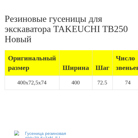
Резиновые гусеницы для
экскаватора TAKEUCHI TB250
Новый
Оригинальный
Число
размер
Ширина
Шаг
звенье
400x72,5x74
400
72.5
74