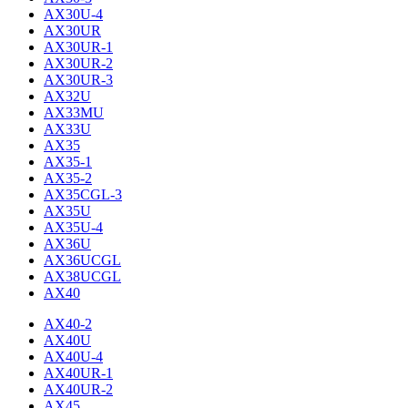
AX30U-4
AX30UR
AX30UR-1
AX30UR-2
AX30UR-3
AX32U
AX33MU
AX33U
AX35
AX35-1
AX35-2
AX35CGL-3
AX35U
AX35U-4
AX36U
AX36UCGL
AX38UCGL
AX40
AX40-2
AX40U
AX40U-4
AX40UR-1
AX40UR-2
AX45