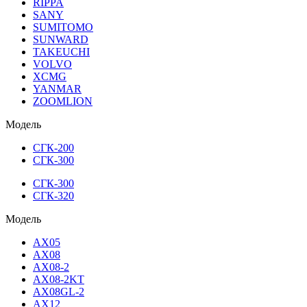
RIPPA
SANY
SUMITOMO
SUNWARD
TAKEUCHI
VOLVO
XCMG
YANMAR
ZOOMLION
Модель
СГК-200
СГК-300
СГК-300
СГК-320
Модель
AX05
AX08
AX08-2
AX08-2KT
AX08GL-2
AX12