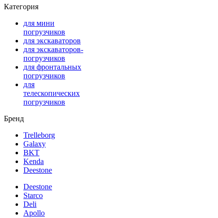
Категория
для мини
погрузчиков
для экскаваторов
для экскаваторов-
погрузчиков
для фронтальных
погрузчиков
для
телескопических
погрузчиков
Бренд
Trelleborg
Galaxy
BKT
Kenda
Deestone
Deestone
Starco
Deli
Apollo