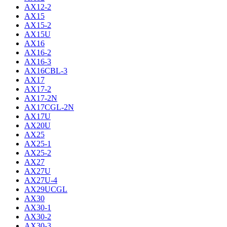
AX12-2
AX15
AX15-2
AX15U
AX16
AX16-2
AX16-3
AX16CBL-3
AX17
AX17-2
AX17-2N
AX17CGL-2N
AX17U
AX20U
AX25
AX25-1
AX25-2
AX27
AX27U
AX27U-4
AX29UCGL
AX30
AX30-1
AX30-2
AX30-3