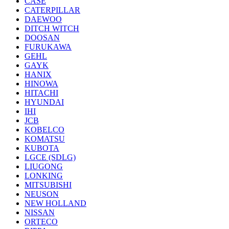
CASE
CATERPILLAR
DAEWOO
DITCH WITCH
DOOSAN
FURUKAWA
GEHL
GAYK
HANIX
HINOWA
HITACHI
HYUNDAI
IHI
JCB
KOBELCO
KOMATSU
KUBOTA
LGCE (SDLG)
LIUGONG
LONKING
MITSUBISHI
NEUSON
NEW HOLLAND
NISSAN
ORTECO