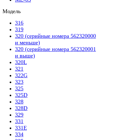
Модель
316
319
320 (серийные номера 562320000
и меньше)
320 (серийные номера 562320001
и выше)
320L
321
322G
323
325
325D
328
328D
329
331
331E
334