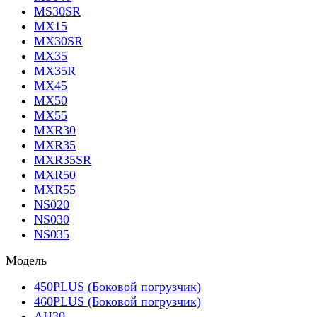
MS30SR
MX15
MX30SR
MX35
MX35R
MX45
MX50
MX55
MXR30
MXR35
MXR35SR
MXR50
MXR55
NS020
NS030
NS035
Модель
450PLUS (Боковой погрузчик)
460PLUS (Боковой погрузчик)
AH30