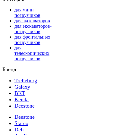
для мини
погрузчиков
для экскаваторов
для экскаваторов-
погрузчиков
для фронтальных
погрузчиков
для
телескопических
погрузчиков
Бренд
Trelleborg
Galaxy
BKT
Kenda
Deestone
Deestone
Starco
Deli