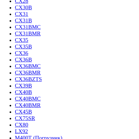
CX28
CX30B
CX31
CX31B
CX31BMC
CX31BMR
CX35
CX35B
CX36
CX36B
CX36BMC
CX36BMR
CX36BZTS
CX39B
CX40B
CX40BMC
CX40BMR
CX45B
CX75SR
CX80
LX92
M400T (Погрузчик)