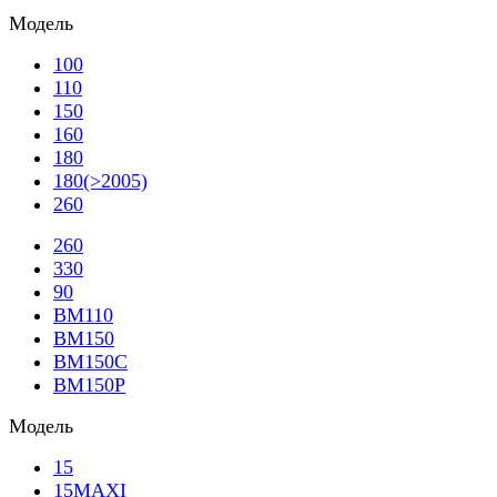
Модель
100
110
150
160
180
180(>2005)
260
260
330
90
BM110
BM150
BM150C
BM150P
Модель
15
15MAXI