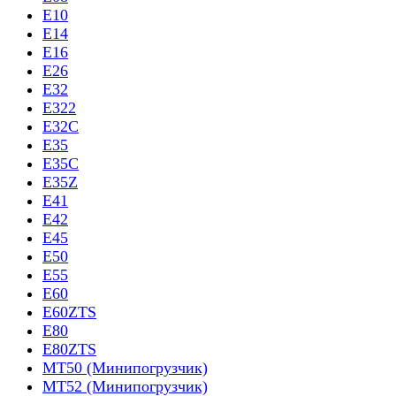
E10
E14
E16
E26
E32
E322
E32C
E35
E35C
E35Z
E41
E42
E45
E50
E55
E60
E60ZTS
E80
E80ZTS
MT50 (Минипогрузчик)
MT52 (Минипогрузчик)