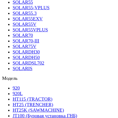
SOLAR55
SOLAR55-VPLUS
SOLAR55.3
SOLAR55EXV
SOLAR55V
SOLAR55VPLUS
SOLAR70
SOLAR70-III
SOLAR75V
SOLARDH30
SOLARDH50
SOLARDSL702
SOLARIS
Модель
920
920L
HT115 (TRACTOR)
HT25 (TRENCHER)
HT25K (SAWMACHINE)
JT100 (Буровая установка ГНБ)