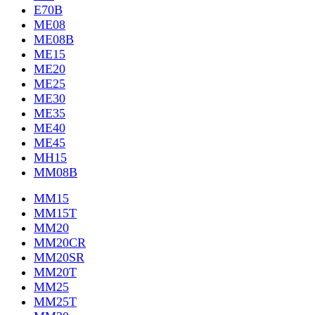
E70B
ME08
ME08B
ME15
ME20
ME25
ME30
ME35
ME40
ME45
MH15
MM08B
MM15
MM15T
MM20
MM20CR
MM20SR
MM20T
MM25
MM25T