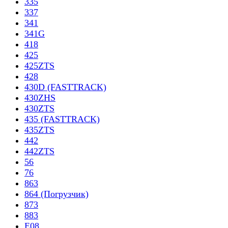
335
337
341
341G
418
425
425ZTS
428
430D (FASTTRACK)
430ZHS
430ZTS
435 (FASTTRACK)
435ZTS
442
442ZTS
56
76
863
864 (Погрузчик)
873
883
E08