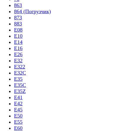
863
864 (Погрузчик)
873
883
E08
E10
E14
E16
E26
E32
E322
E32C
E35
E35C
E35Z
E41
E42
E45
E50
E55
E60