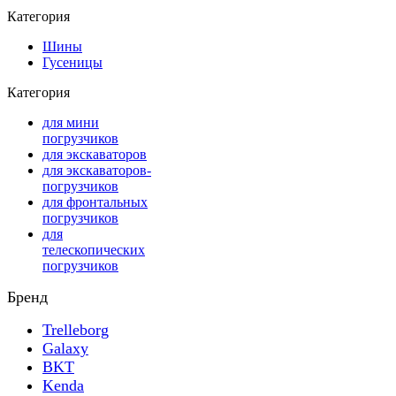
Категория
Шины
Гусеницы
Категория
для мини
погрузчиков
для экскаваторов
для экскаваторов-
погрузчиков
для фронтальных
погрузчиков
для
телескопических
погрузчиков
Бренд
Trelleborg
Galaxy
BKT
Kenda