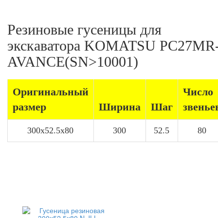
Резиновые гусеницы для
экскаватора KOMATSU PC27MR
AVANCE(SN>10001)
Оригинальный
Число
размер
Ширина
Шаг
звенье
300x52.5x80
300
52.5
80