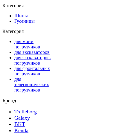
Категория
Шины
Гусеницы
Категория
для мини
погрузчиков
для экскаваторов
для экскаваторов-
погрузчиков
для фронтальных
погрузчиков
для
телескопических
погрузчиков
Бренд
Trelleborg
Galaxy
BKT
Kenda