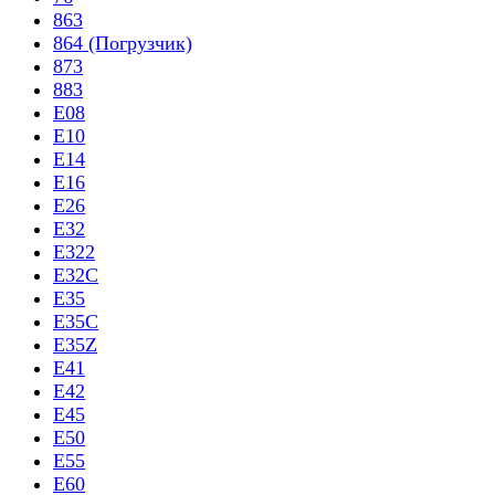
863
864 (Погрузчик)
873
883
E08
E10
E14
E16
E26
E32
E322
E32C
E35
E35C
E35Z
E41
E42
E45
E50
E55
E60