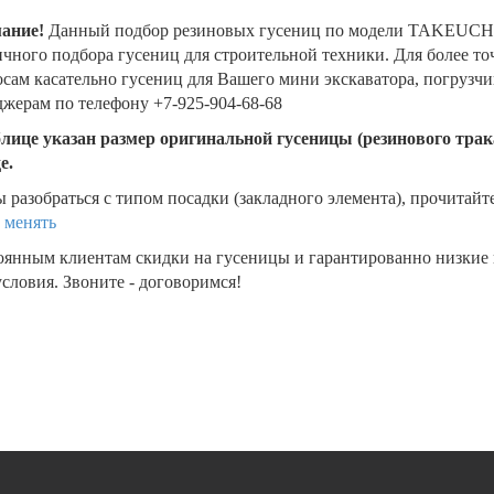
ание!
Данный подбор резиновых гусениц по модели TAKEUCHI
чного подбора гусениц для строительной техники. Для более т
сам касательно гусениц для Вашего мини экскаватора, погрузч
жерам по телефону +7-925-904-68-68
блице указан размер оригинальной гусеницы (резинового трака
де.
 разобраться с типом посадки (закладного элемента), прочитайт
 менять
оянным клиентам скидки на гусеницы и гарантированно низкие
словия. Звоните - договоримся!