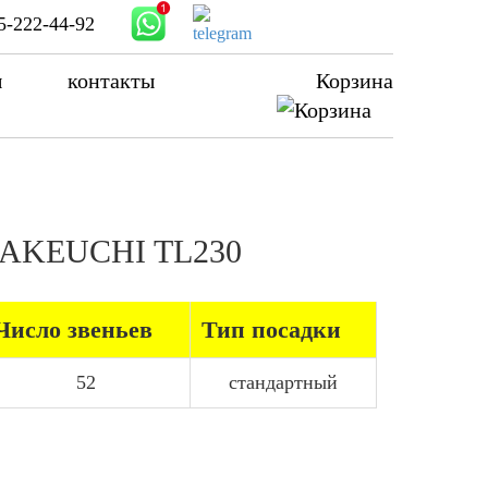
5-222-44-92
ы
контакты
Корзина
а TAKEUCHI TL230
Число звеньев
Тип посадки
52
стандартный