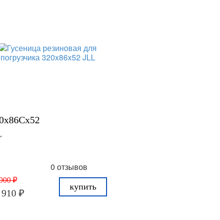
0x86Cx52
L
0 отзывов
900 ₽
купить
 910 ₽