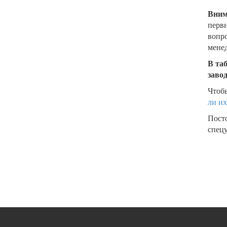
Вним
перви
вопро
менед
В та
заво
Чтобы
ли их
Пост
спецу