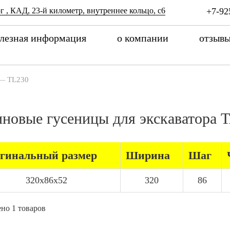
г , КАД, 23-й километр, внутреннее кольцо, с6
+7-92
лезная информация
о компании
отзыв
—
TL230
иновые гусеницы для экскаватор
гинальный размер
Ширина
Шаг
320x86x52
320
86
но 1 товаров