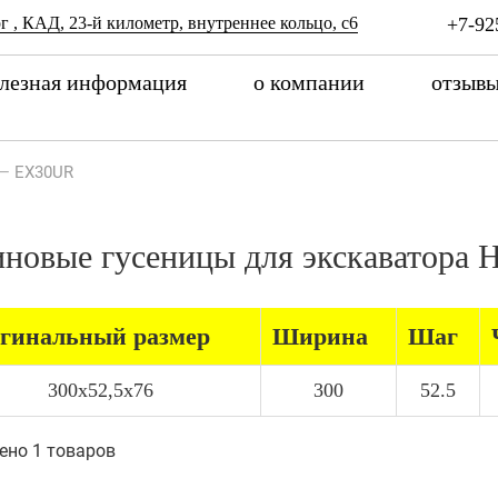
г , КАД, 23-й километр, внутреннее кольцо, с6
+7-92
лезная информация
о компании
отзыв
—
EX30UR
иновые гусеницы для экскаватор
гинальный размер
Ширина
Шаг
300x52,5x76
300
52.5
ено 1 товаров