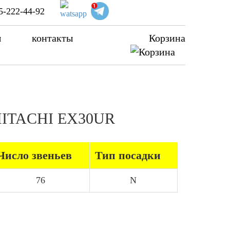
5-222-44-92
ы
контакты
Корзина
а HITACHI EX30UR
Число звеньев
Тип посадки
76
N