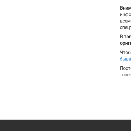
Вним
инфо
всем
спец
В та
ориг
Чтоб
быва
Пост
- сп