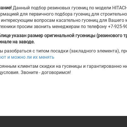
ание!
Данный подбор резиновых гусениц по модели HITACH
рмацией для первичного подбора гусениц для строительной
 интересующим вопросам касательно гусениц для Вашего м
техники просим звонить менеджерам по телефону +7-925-90
блице указан размер оригинальной гусеницы (резинового тр
инале на заводе.
ы разобраться с типом посадки (закладного элемента), п
ют и можно ли их менять
оянным клиентам скидки на гусеницы и гарантированно 
ецусловия. Звоните - договоримся!