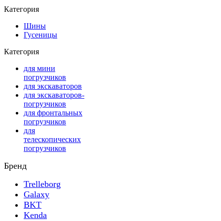
Категория
Шины
Гусеницы
Категория
для мини
погрузчиков
для экскаваторов
для экскаваторов-
погрузчиков
для фронтальных
погрузчиков
для
телескопических
погрузчиков
Бренд
Trelleborg
Galaxy
BKT
Kenda