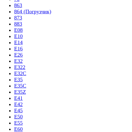
863
864 (Погрузчик)
873
883
E08
E10
E14
E16
E26
E32
E322
E32C
E35
E35C
E35Z
E41
E42
E45
E50
E55
E60