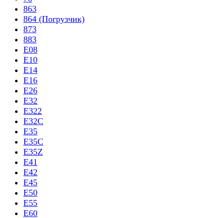
863
864 (Погрузчик)
873
883
E08
E10
E14
E16
E26
E32
E322
E32C
E35
E35C
E35Z
E41
E42
E45
E50
E55
E60