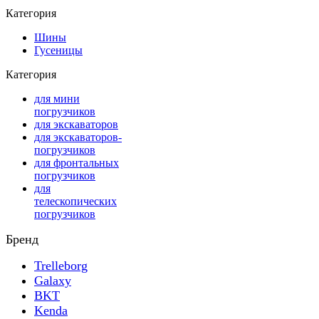
Категория
Шины
Гусеницы
Категория
для мини
погрузчиков
для экскаваторов
для экскаваторов-
погрузчиков
для фронтальных
погрузчиков
для
телескопических
погрузчиков
Бренд
Trelleborg
Galaxy
BKT
Kenda