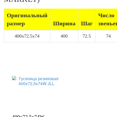
Оригинальный
Число
размер
Ширина
Шаг
звенье
400x72.5x74
400
72.5
74
400x72,5x74W