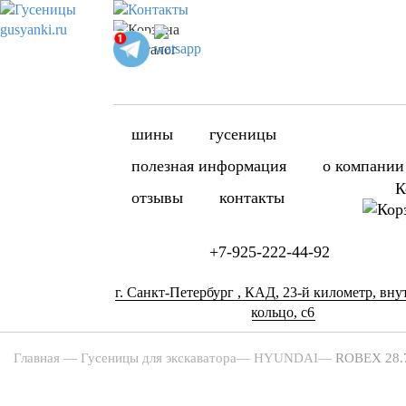
шины
гусеницы
полезная информация
о компании
К
отзывы
контакты
+7-925-222-44-92
г. Санкт-Петербург , КАД, 23-й километр, вну
кольцо, с6
Главная
—
Гусеницы для экскаватора
—
HYUNDAI
—
ROBEX 28.