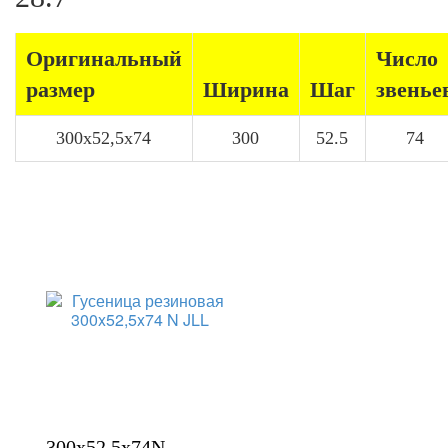
Оригинальный
Число
размер
Ширина
Шаг
звенье
300x52,5x74
300
52.5
74
300x52,5x74N