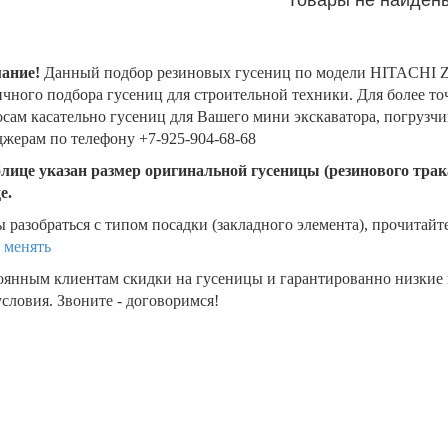
ание!
Данный подбор резиновых гусениц по модели HITACHI Z
чного подбора гусениц для строительной техники. Для более т
сам касательно гусениц для Вашего мини экскаватора, погрузч
жерам по телефону +7-925-904-68-68
блице указан размер оригинальной гусеницы (резинового трака
де.
 разобраться с типом посадки (закладного элемента), прочитайт
 менять
оянным клиентам скидки на гусеницы и гарантированно низкие
словия. Звоните - договоримся!