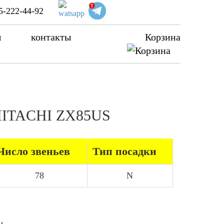
5-222-44-92
ы
контакты
Корзина
 HITACHI ZX85US
Число звеньев
Тип посадки
78
N
ы