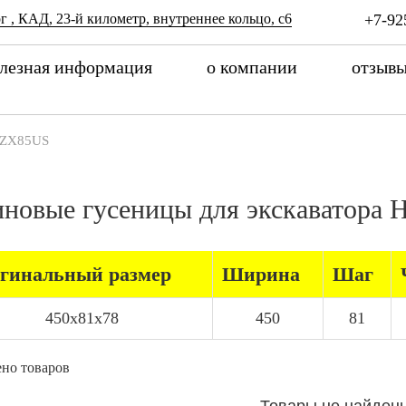
г , КАД, 23-й километр, внутреннее кольцо, с6
+7-92
лезная информация
о компании
отзыв
ZX85US
иновые гусеницы для экскаватора
гинальный размер
Ширина
Шаг
450x81x78
450
81
но товаров
Товары не найден