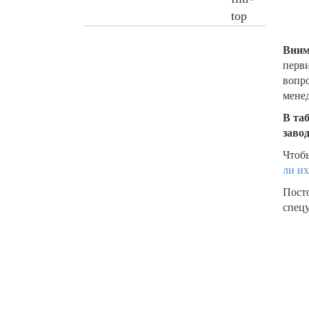
Вним
перви
вопро
менед
В та
заво
Чтобы
ли их
Пост
спецу