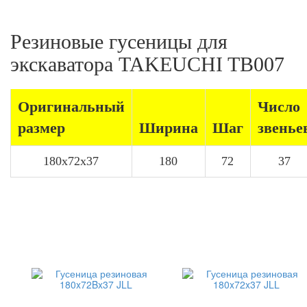
Резиновые гусеницы для
экскаватора TAKEUCHI TB007
Оригинальный
Число
размер
Ширина
Шаг
звенье
180x72x37
180
72
37