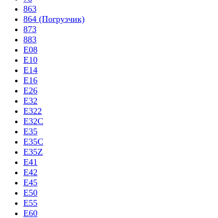
863
864 (Погрузчик)
873
883
E08
E10
E14
E16
E26
E32
E322
E32C
E35
E35C
E35Z
E41
E42
E45
E50
E55
E60