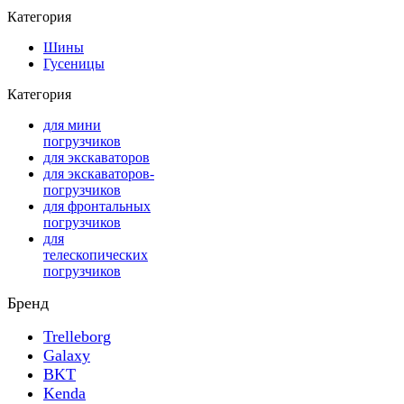
Категория
Шины
Гусеницы
Категория
для мини
погрузчиков
для экскаваторов
для экскаваторов-
погрузчиков
для фронтальных
погрузчиков
для
телескопических
погрузчиков
Бренд
Trelleborg
Galaxy
BKT
Kenda