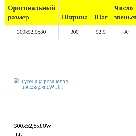
Оригинальный
Число
размер
Ширина
Шаг
звенье
300x52,5x80
300
52.5
80
300x52,5x80W
JLL