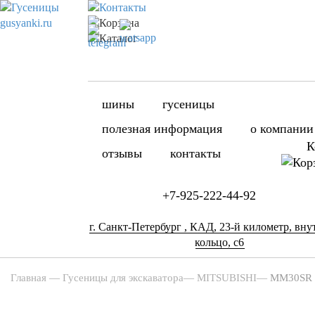
шины
гусеницы
полезная информация
о компании
К
отзывы
контакты
+7-925-222-44-92
г. Санкт-Петербург , КАД, 23-й километр, вну
кольцо, с6
Главная
—
Гусеницы для экскаватора
—
MITSUBISHI
—
MM30SR