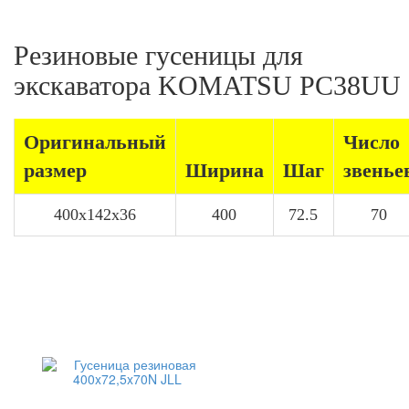
Резиновые гусеницы для
экскаватора KOMATSU PC38UU
Оригинальный
Число
размер
Ширина
Шаг
звенье
400x142x36
400
72.5
70