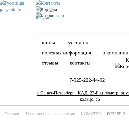
шины
гусеницы
полезная информация
о компании
К
отзывы
контакты
+7-925-222-44-92
г. Санкт-Петербург , КАД, 23-й километр, вну
кольцо, с6
Главная
—
Гусеницы для экскаватора
—
KOMATSU
—
PC30FR.2