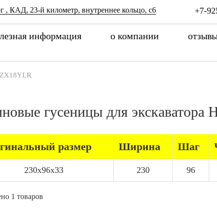
г , КАД, 23-й километр, внутреннее кольцо, с6
+7-92
лезная информация
о компании
отзыв
ZX18YLR
иновые гусеницы для экскаватор
гинальный размер
Ширина
Шаг
230x96x33
230
96
но 1 товаров