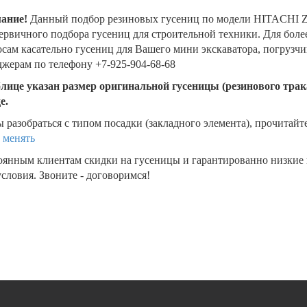
ание!
Данный подбор резиновых гусениц по модели HITACHI 
ервичного подбора гусениц для строительной техники. Для бол
сам касательно гусениц для Вашего мини экскаватора, погрузч
жерам по телефону +7-925-904-68-68
блице указан размер оригинальной гусеницы (резинового трака
де.
 разобраться с типом посадки (закладного элемента), прочитайт
 менять
оянным клиентам скидки на гусеницы и гарантированно низкие
словия. Звоните - договоримся!