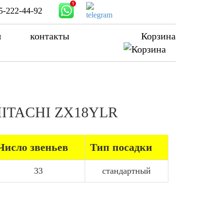
5-222-44-92
ы
контакты
Корзина
а HITACHI ZX18YLR
Число звеньев
Тип посадки
33
стандартный