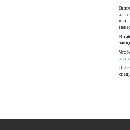
Вним
для п
вопро
менед
В та
заво
Чтобы
ли их
Пост
спецу