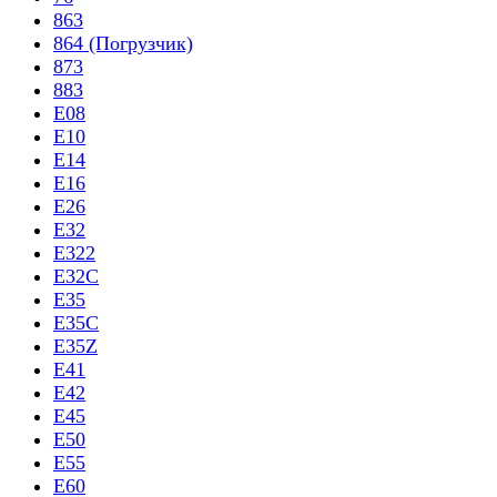
863
864 (Погрузчик)
873
883
E08
E10
E14
E16
E26
E32
E322
E32C
E35
E35C
E35Z
E41
E42
E45
E50
E55
E60