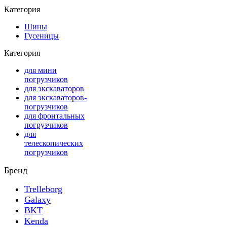
Категория
Шины
Гусеницы
Категория
для мини
погрузчиков
для экскаваторов
для экскаваторов-
погрузчиков
для фронтальных
погрузчиков
для
телескопических
погрузчиков
Бренд
Trelleborg
Galaxy
BKT
Kenda