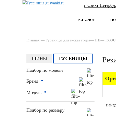
г. Санкт-Петербур
каталог
по
Главная
—
Гусеницы для экскаватора
—
IHI
—
IS30U
Рез
ШИНЫ
ГУСЕНИЦЫ
Подбор по модели
Ори
•
Бренд
•
Модель
найде
Подбор по размеру