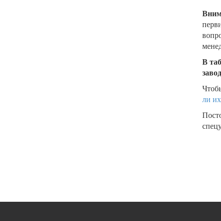
Вним
перви
вопро
менед
В та
заво
Чтобы
ли их
Пост
спецу