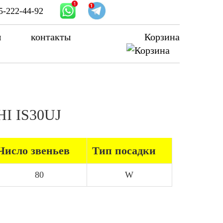
5-222-44-92
ы
контакты
Корзина
HI IS30UJ
Число звеньев
Тип посадки
80
W