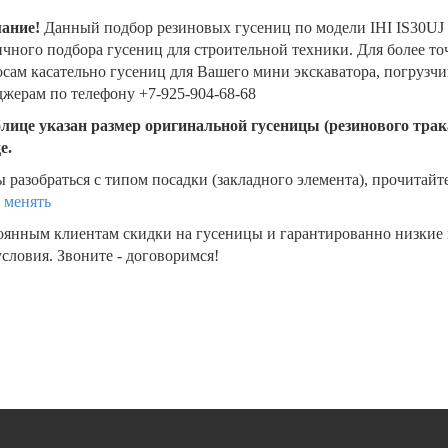
ание!
Данный подбор резиновых гусениц по модели IHI IS30UJ
чного подбора гусениц для строительной техники. Для более т
сам касательно гусениц для Вашего мини экскаватора, погрузч
жерам по телефону +7-925-904-68-68
блице указан размер оригинальной гусеницы (резинового трака
де.
 разобраться с типом посадки (закладного элемента), прочитайт
 менять
оянным клиентам скидки на гусеницы и гарантированно низкие
словия. Звоните - договоримся!