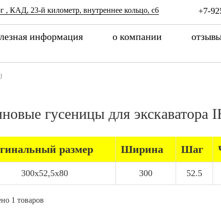
г , КАД, 23-й километр, внутреннее кольцо, с6
+7-92
лезная информация
о компании
отзыв
J
иновые гусеницы для экскаватора I
гинальный размер
Ширина
Шаг
300x52,5x80
300
52.5
но 1 товаров