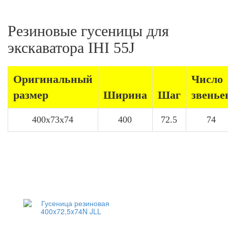
Резиновые гусеницы для
экскаватора IHI 55J
Оригинальный
Число
размер
Ширина
Шаг
звенье
400x73x74
400
72.5
74