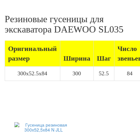
Резиновые гусеницы для
экскаватора DAEWOO SL035
Оригинальный
Число
размер
Ширина
Шаг
звенье
300x52.5x84
300
52.5
84